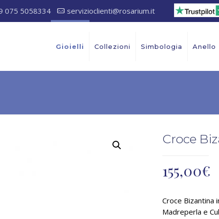
9 075 5058334
servizioclienti@rosarium.it
Gioielli
Collezioni
Simbologia
Anello
Croce Biz
155,00
€
Croce Bizantina 
Madreperla e Cub