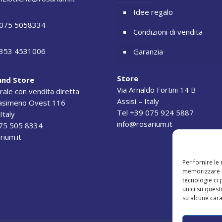
Idee regalo
075 5058334
Condizioni di vendita
353 4531006
Garanzia
Store
and Store
Via Arnaldo Fortini 14 B
rale con vendita diretta
Assisi – Italy
rasimeno Ovest 116
Tel +39 075 924 5887
Italy
info@rosarium.it
075 505 8334
rium.it
Per fornire le
memorizzare e
tecnologie ci
unici su quest
su alcune cara