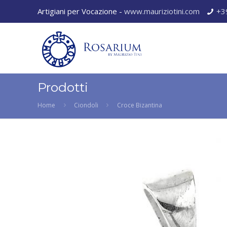
Artigiani per Vocazione -
www.mauriziotini.com
+3
Prodotti
Home
Ciondoli
Croce Bizantina