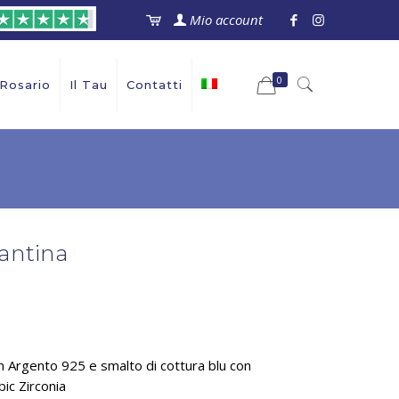
Mio account
0
 Rosario
Il Tau
Contatti
antina
in Argento 925 e smalto di cottura blu con
ic Zirconia