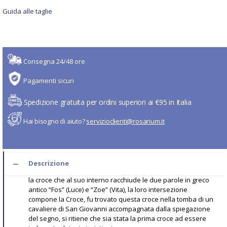
Guida alle taglie
Consegna 24/48 ore
Pagamenti sicuri
Spedizione gratuita per ordini superiori ai €95 in Italia
Hai bisogno di aiuto?
servizioclienti@rosarium.it
Descrizione
la croce che al suo interno racchiude le due parole in greco
antico “Fos” (Luce) e “Zoe” (Vita), la loro intersezione
compone la Croce, fu trovato questa croce nella tomba di un
cavaliere di San Giovanni accompagnata dalla spiegazione
del segno, si ritiene che sia stata la prima croce ad essere