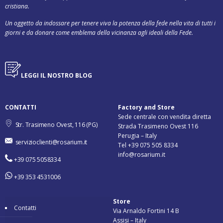
cristiana.
Un oggetto da indossare per tenere viva la potenza della fede nella vita di tutti i
giorni e da donare come emblema della vicinanza agli ideali della Fede.
LEGGI IL NOSTRO BLOG
CONTATTI
Factory and Store
Sede centrale con vendita diretta
Str. Trasimeno Ovest, 116 (PG)
Strada Trasimeno Ovest 116
Perugia – Italy
servizioclienti@rosarium.it
Tel +39 075 505 8334
info@rosarium.it
+39 075 5058334
+39 353 4531006
Store
Contatti
Via Arnaldo Fortini 14 B
Assisi – Italy