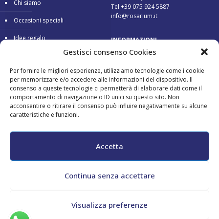
Chi siamo
Tel +39 075 924 5887
info@rosarium.it
Occasioni speciali
Idee regalo
INFORMAZIONI
Gestisci consenso Cookies
Condizioni di vendita
Consegna 24/48 ore
Per fornire le migliori esperienze, utilizziamo tecnologie come i cookie
Garanzia
Pagamenti sicuri
per memorizzare e/o accedere alle informazioni del dispositivo. Il
consenso a queste tecnologie ci permetterà di elaborare dati come il
Reso gratuito
comportamento di navigazione o ID unici su questo sito. Non
acconsentire o ritirare il consenso può influire negativamente su alcune
caratteristiche e funzioni.
Pagamenti accettati:
Accetta
Continua senza accettare
All copyrights reserved - Maurizio Tini - P.Iva 02182130548 - CF
Visualizza preferenze
TNIMRZ69L04G478N -
Cookie Policy
-
Privacy Policy