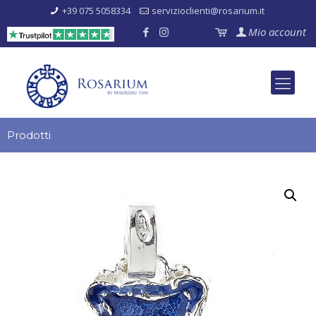
+39 075 5058334
servizioclienti@rosarium.it
Mio account
Prodotti