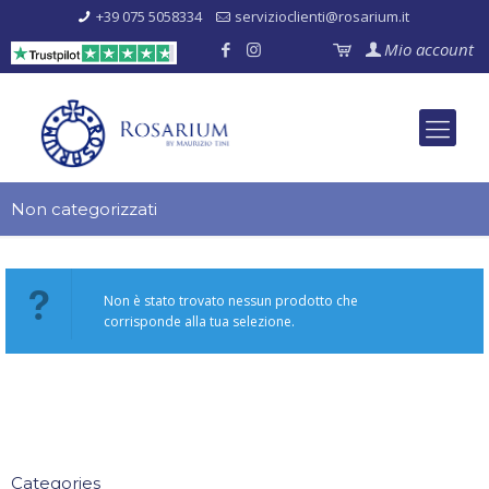
+39 075 5058334
servizioclienti@rosarium.it
Mio account
Non categorizzati
Non è stato trovato nessun prodotto che
corrisponde alla tua selezione.
Categories