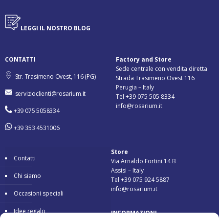
LEGGI IL NOSTRO BLOG
CONTATTI
Factory and Store
Sede centrale con vendita diretta
Str. Trasimeno Ovest, 116 (PG)
Strada Trasimeno Ovest 116
Perugia – Italy
servizioclienti@rosarium.it
Tel +39 075 505 8334
info@rosarium.it
+39 075 5058334
+39 353 4531006
Store
Contatti
Via Arnaldo Fortini 14 B
Assisi – Italy
Chi siamo
Tel +39 075 924 5887
info@rosarium.it
Occasioni speciali
Idee regalo
INFORMAZIONI