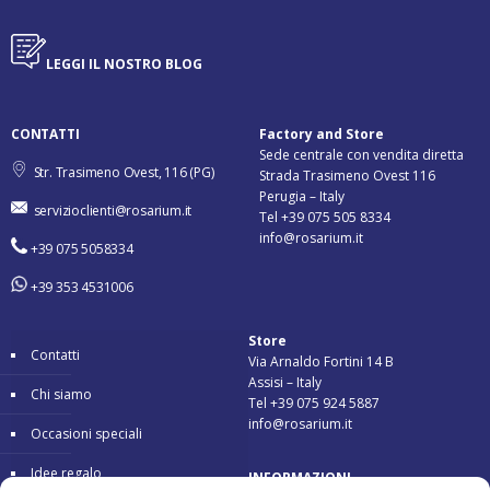
LEGGI IL NOSTRO BLOG
CONTATTI
Factory and Store
Sede centrale con vendita diretta
Str. Trasimeno Ovest, 116 (PG)
Strada Trasimeno Ovest 116
Perugia – Italy
servizioclienti@rosarium.it
Tel +39 075 505 8334
info@rosarium.it
+39 075 5058334
+39 353 4531006
Store
Contatti
Via Arnaldo Fortini 14 B
Assisi – Italy
Chi siamo
Tel +39 075 924 5887
info@rosarium.it
Occasioni speciali
Idee regalo
INFORMAZIONI