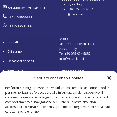
Perugia – Italy
servizioclienti@rosarium.it
Tel +39 075 505 8334
info@rosarium.it
+39 075 5058334
+39 353 4531006
Store
Contatti
Via Arnaldo Fortini 14 B
Assisi – Italy
Chi siamo
Tel +39 075 924 5887
info@rosarium.it
Occasioni speciali
Idee regalo
INFORMAZIONI
Gestisci consenso Cookies
Condizioni di vendita
Consegna 24/48 ore
Per fornire le migliori esperienze, utilizziamo tecnologie come i cookie
Garanzia
Pagamenti sicuri
per memorizzare e/o accedere alle informazioni del dispositivo. Il
consenso a queste tecnologie ci permetterà di elaborare dati come il
Reso gratuito
comportamento di navigazione o ID unici su questo sito. Non
acconsentire o ritirare il consenso può influire negativamente su alcune
caratteristiche e funzioni.
Pagamenti accettati: