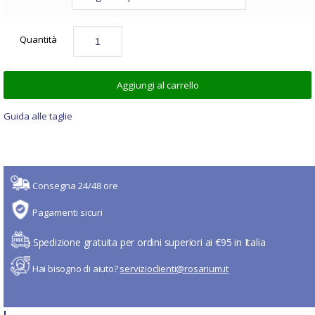
Quantità
Aggiungi al carrello
Guida alle taglie
Consegna 24/48 ore
Pagamenti sicuri
Spedizione gratuita per ordini superiori ai €95 in Italia
Hai bisogno di aiuto?
servizioclienti@rosarium.it