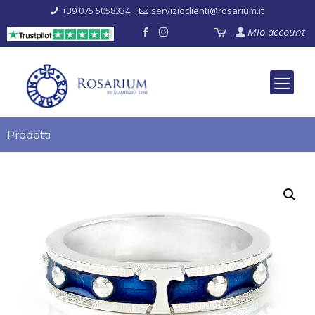
+39 075 5058334
servizioclienti@rosarium.it
Mio account
Prodotti