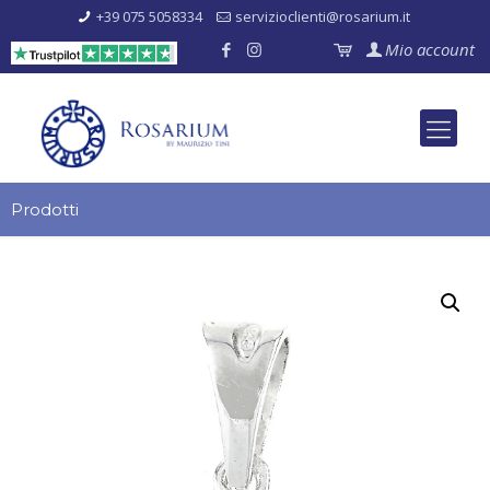
+39 075 5058334
servizioclienti@rosarium.it
Mio account
Prodotti