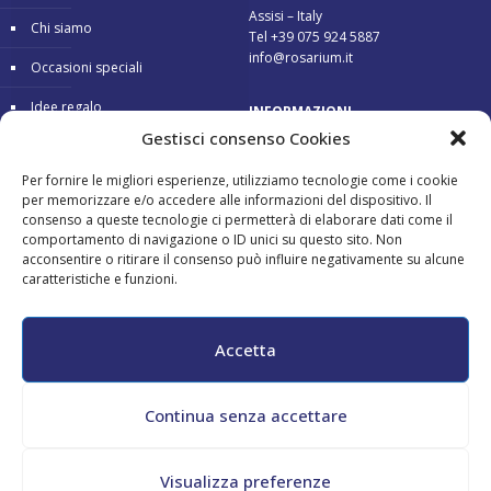
Assisi – Italy
Chi siamo
Tel +39 075 924 5887
info@rosarium.it
Occasioni speciali
Idee regalo
INFORMAZIONI
Gestisci consenso Cookies
Condizioni di vendita
Consegna 24/48 ore
Per fornire le migliori esperienze, utilizziamo tecnologie come i cookie
Garanzia
Pagamenti sicuri
per memorizzare e/o accedere alle informazioni del dispositivo. Il
consenso a queste tecnologie ci permetterà di elaborare dati come il
Reso gratuito
comportamento di navigazione o ID unici su questo sito. Non
acconsentire o ritirare il consenso può influire negativamente su alcune
caratteristiche e funzioni.
Pagamenti accettati:
Accetta
Continua senza accettare
All copyrights reserved - Maurizio Tini - P.Iva 02182130548 - CF
Visualizza preferenze
TNIMRZ69L04G478N -
Cookie Policy
-
Privacy Policy