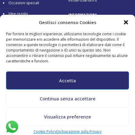
info@rosarium.it
Occasioni speciali
Idee regalo
INFORMAZIONI
Gestisci consenso Cookies
Condizioni di vendita
Consegna 24/48 ore
Per fornire le migliori esperienze, utilizziamo tecnologie come i cookie
Garanzia
Pagamenti sicuri
per memorizzare e/o accedere alle informazioni del dispositivo. Il
consenso a queste tecnologie ci permetterà di elaborare dati come il
Reso gratuito
comportamento di navigazione o ID unici su questo sito. Non
acconsentire o ritirare il consenso può influire negativamente su alcune
caratteristiche e funzioni.
Pagamenti accettati:
Accetta
Continua senza accettare
All copyrights reserved - Maurizio Tini - P.Iva 02182130548 - CF
Visualizza preferenze
TNIMRZ69L04G478N -
Cookie Policy
-
Privacy Policy
Cookie Policy
Dichiarazione sulla Privacy