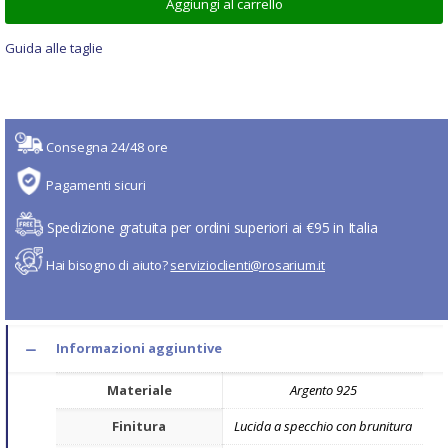
Aggiungi al carrello
Guida alle taglie
Consegna 24/48 ore
Pagamenti sicuri
Spedizione gratuita per ordini superiori ai €95 in Italia
Hai bisogno di aiuto?
servizioclienti@rosarium.it
Informazioni aggiuntive
Materiale
Argento 925
Finitura
Lucida a specchio con brunitura