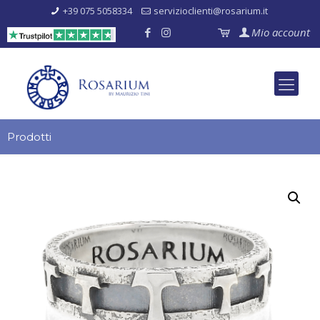
+39 075 5058334
servizioclienti@rosarium.it
Mio account
Prodotti