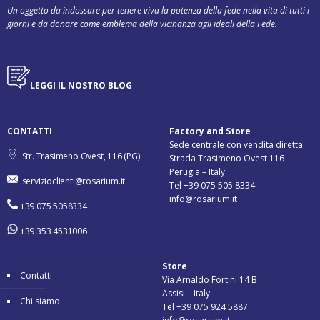
Un oggetto da indossare per tenere viva la potenza della fede nella vita di tutti i
giorni e da donare come emblema della vicinanza agli ideali della Fede.
LEGGI IL NOSTRO BLOG
CONTATTI
Factory and Store
Sede centrale con vendita diretta
Str. Trasimeno Ovest, 116 (PG)
Strada Trasimeno Ovest 116
Perugia – Italy
servizioclienti@rosarium.it
Tel +39 075 505 8334
info@rosarium.it
+39 075 5058334
+39 353 4531006
Store
Contatti
Via Arnaldo Fortini 14 B
Assisi – Italy
Chi siamo
Tel +39 075 924 5887